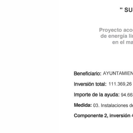
Gasoil
por
Biomasa
en
Vega
de
Espinareda:
Proyecto
de
Energía
Limpia
con
Apoyo
Europeo