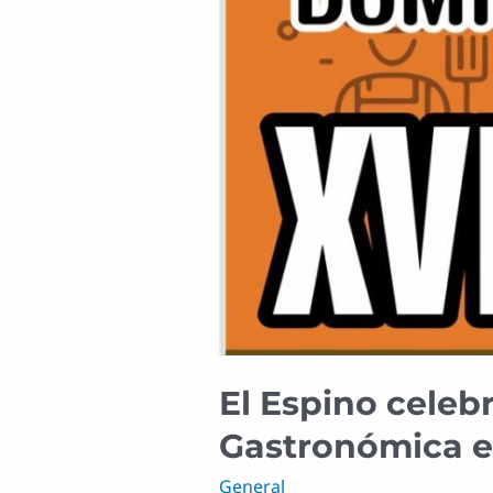
de
agosto
El Espino celeb
Gastronómica el
General