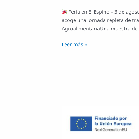
Feria en El Espino – 3 de agos
acoge una jornada repleta de tra
AgroalimentariaUna muestra de p
Leer más »
Sustitución
de
Caldera
de