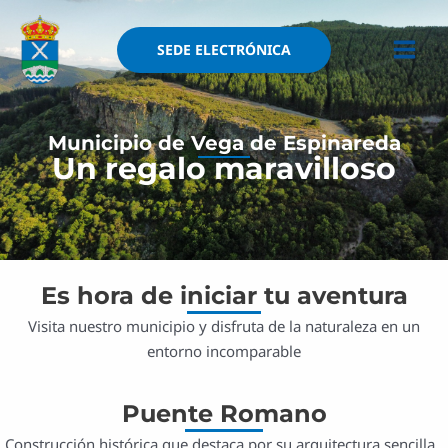
Ir
MAI
al
SEDE ELECTRÓNICA
MEN
contenido
Municipio de Vega de Espinareda
Un regalo maravilloso
Es hora de iniciar tu aventura
Visita nuestro municipio y disfruta de la naturaleza en un
entorno incomparable
Puente Romano
Construcción histórica que destaca por su arquitectura sencilla