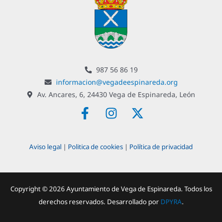
987 56 86 19
informacion@vegadeespinareda.org
Av. Ancares, 6, 24430 Vega de Espinareda, León
F
I
X
a
n
-
c
s
t
e
t
w
Aviso legal
|
Politica de cookies
|
Política de privacidad
b
a
i
o
g
t
o
r
t
Copyright © 2026 Ayuntamiento de Vega de Espinareda. Todos los
k
a
e
-
m
r
derechos reservados. Desarrollado por
DPYRA
.
f