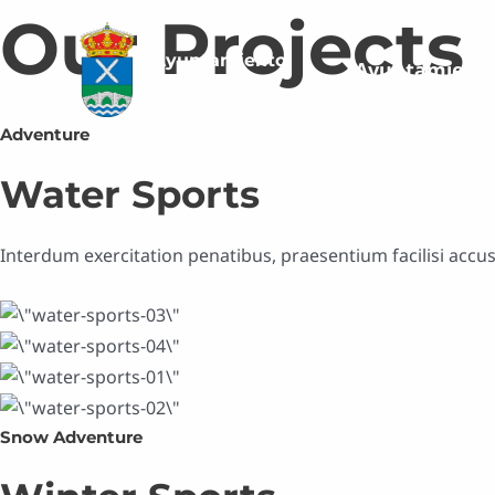
Ir
Our Projects
al
Ayuntamiento
Ayuntamient
contenido
Vega de Espinareda
Adventure
Water Sports
Interdum exercitation penatibus, praesentium facilisi acc
Snow Adventure