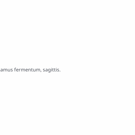
o
Municipio
Turismo
Renovables
usamus fermentum, sagittis.